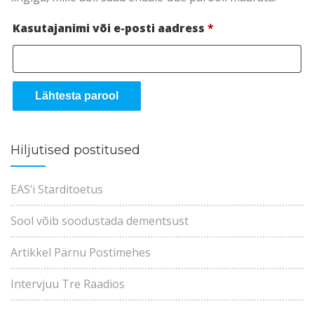
Nõutud
Kasutajanimi või e-posti aadress
*
Lähtesta parool
Hiljutised postitused
EAS’i Starditoetus
Sool võib soodustada dementsust
Artikkel Pärnu Postimehes
Intervjuu Tre Raadios