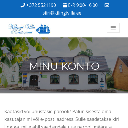
+372 5521190
E-R 9:00-16:00
siiri@kilingivilla.ee
Kilingi Villa
Pansionaat
MINU KONTO
Kaotasid või unustasid parooli? Palun sisesta oma
kasutajanimi või e-posti aadress. Sulle saadetakse kiri
lingiga, mille abil saad endale uue parooli määrata.