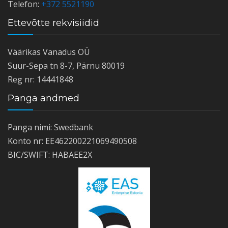
Telefon:
+372 5521190
Ettevõtte rekvisiidid
Väärikas Vanadus OÜ
Suur-Sepa tn 8-7, Pärnu 80019
Reg nr: 14441848
Panga andmed
Panga nimi: Swedbank
Konto nr: EE462200221069490508
BIC/SWIFT: HABAEE2X