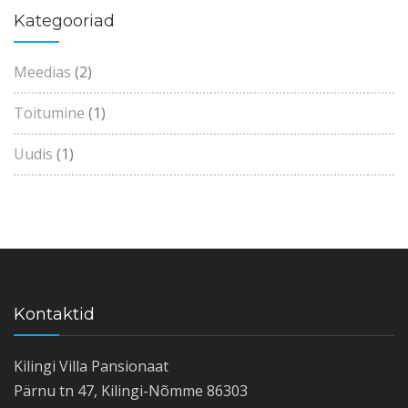
Kategooriad
Meedias
(2)
Toitumine
(1)
Uudis
(1)
Kontaktid
Kilingi Villa Pansionaat
Pärnu tn 47, Kilingi-Nõmme 86303