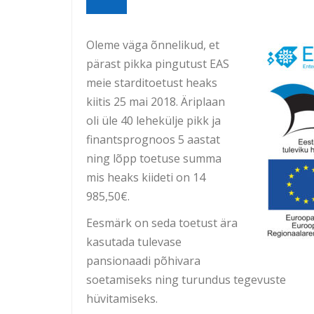
Oleme väga õnnelikud, et
pärast pikka pingutust EAS
meie starditoetust heaks
kiitis 25 mai 2018. Äriplaan
oli üle 40 lehekülje pikk ja
finantsprognoos 5 aastat
ning lõpp toetuse summa
mis heaks kiideti on 14
985,50€.
Eesmärk on seda toetust ära
kasutada tulevase
pansionaadi põhivara
soetamiseks ning turundus tegevuste
hüvitamiseks.