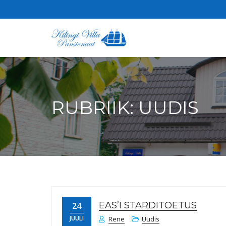
Hubane mere temaatiline ho
KILINGI V
RUBRIIK:
UUDIS
EAS’I STARDITOETUS
24
JUULI
Rene
Uudis