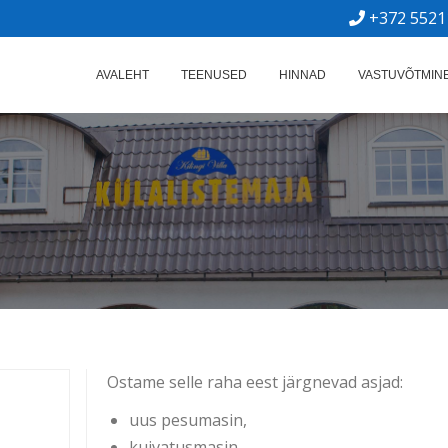
+372 5521
oldusasutus Kilingi-Nõmmes, Pärnumaal
ILLA PANSIONAAT
AVALEHT
TEENUSED
HINNAD
VASTUVÕTMIN
Ostame selle raha eest järgnevad asjad:
uus pesumasin,
kuivatusmasin,