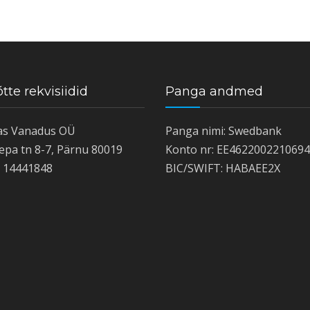
tte rekvisiidid
Panga andmed
as Vanadus OÜ
Panga nimi: Swedbank
epa tn 8-7, Pärnu 80019
Konto nr: EE462200221069
: 14441848
BIC/SWIFT: HABAEE2X