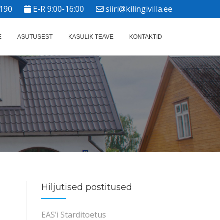
190
E-R 9:00-16:00
siiri@kilingivilla.ee
E
ASUTUSEST
KASULIK TEAVE
KONTAKTID
Hiljutised postitused
EAS’i Starditoetus