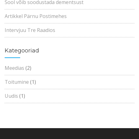
Sool võib soodustada dementsust
Artikkel Pärnu Postimehes
Intervjuu Tre Raadios
Kategooriad
Meedias
(2)
Toitumine
(1)
Uudis
(1)