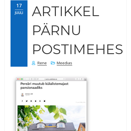
17
ARTIKKEL
JUULI
PÄRNU
POSTIMEHES
Rene
Meedias