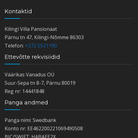
Kontaktid
Kilingi Villa Pansionaat
Pärnu tn 47, Kilingi-Nõmme 86303
Telefon:
+372 5521190
Ettevõtte rekvisiidid
Väärikas Vanadus OÜ
Suur-Sepa tn 8-7, Pärnu 80019
Reg nr: 14441848
Panga andmed
Panga nimi: Swedbank
Konto nr: EE462200221069490508
BIC/SWIFT: HABAEE2X