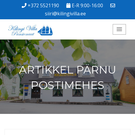
+372 5521190
E-R 9:00-16:00
siiri@kilingivilla.ee
Kilingi Villa
Pansionaat
ARTIKKEL PÄRNU
POSTIMEHES